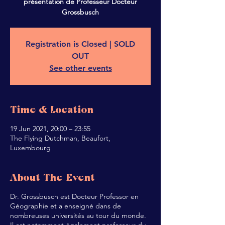
présentation de Professeur Docteur
Grossbusch
Registration is Closed | SOLD
OUT
See other events
Time & Location
19 Jun 2021, 20:00 – 23:55
The Flying Dutchman, Beaufort,
Luxembourg
About The Event
Dr. Grossbusch est Docteur Professor en
Géographie et a enseigné dans de
nombreuses universités au tour du monde.