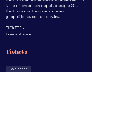
Il est notamment également professeur du
lycée d´Echternach depuis presque 30 ans.
Il est un expert en phénomènes
géopolitiques contemporains.
TICKETS -
Free entrance
Tickets
Sale ended
Ticket type
FLYTALKS vol.3
Price
€0.00