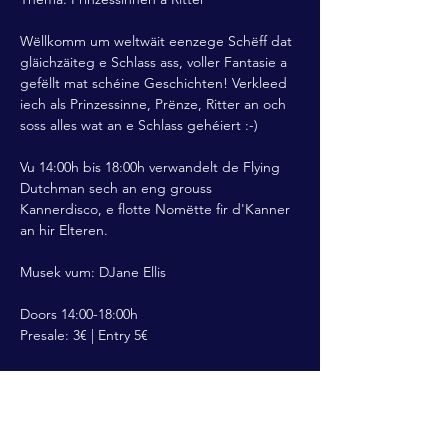
Wëllkomm um weltwäit eenzege Schëff dat 
gläichzäiteg e Schlass ass, voller Fantasie a 
gefëllt mat schéine Geschichten! Verkleed 
iech als Prinzessinne, Prënze, Ritter an och 
soss alles wat an e Schlass gehéiert :-)
Vu 14:00h bis 18:00h verwandelt de Flying 
Dutchman sech an eng grouss 
Kannerdisco, e flotte Nomëtte fir d'Kanner 
an hir Elteren.
Musek vum: DJane Ellis
Doors 14:00-18:00h
Presale: 3€ | Entry 5€
Read More >
Share This Event