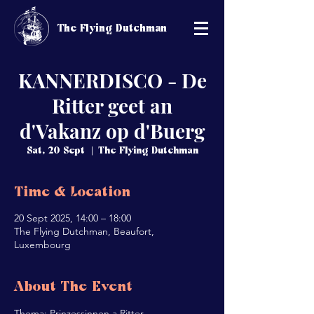
The Flying Dutchman
KANNERDISCO - De
Ritter geet an
d'Vakanz op d'Buerg
Sat, 20 Sept
  |  
The Flying Dutchman
Time & Location
20 Sept 2025, 14:00 – 18:00
The Flying Dutchman, Beaufort,
Luxembourg
About The Event
Thema: Prinzessinnen a Ritter