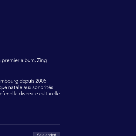
 premier album, Zing
xembourg depuis 2005,
que natale aux sonorités
fend la diversité culturelle
Grand-duché.
manipulent des massues.
t spirituelle. Sur scène,
ion de l’environnement, des
mplement de l’Amour.
Sale ended