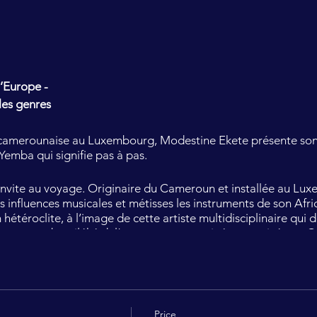
l’Europe -
les genres
camerounaise au Luxembourg, Modestine Ekete présente son
Yemba qui signifie pas à pas.
invite au voyage. Originaire du Cameroun et installée au Lu
 influences musicales et métisses les instruments de son Afri
téroclite, à l’image de cette artiste multidisciplinaire qui dé
ce en pays bamiléké del’ouest camerounais à son arrivée au 
orégraphe, Modestine jongle avec les arts comme d’autres 
usic, Zing Ndada est une oeuvre à la fois sociale, artistique e
 qui lui tiennent à coeur. Il est à la fois question de protect
rotection de l’enfance, del’intégration des jeunes ou plus si
Price