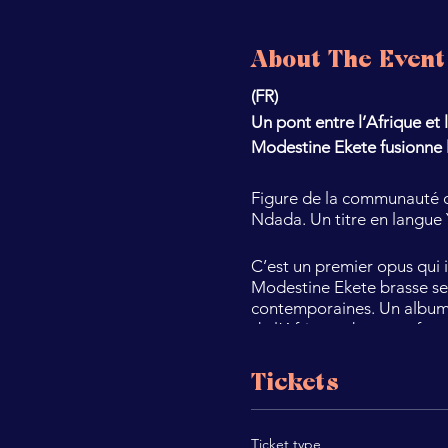
About The Event
(FR)
Un pont entre l’Afrique et 
Modestine Ekete fusionne 
Figure de la communauté 
Ndada. Un titre en langue 
C’est un premier opus qui 
Modestine Ekete brasse ses
contemporaines. Un album hé
de l’Afrique, de son enfan
Chanteuse, comédienne, ch
Tickets
Plus qu’un album de world m
Modestine traite les thèmes
droits des femmes, de la p
Ticket type