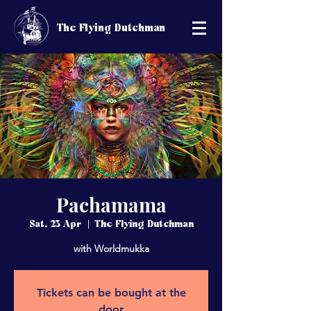
The Flying Dutchman
Pachamama
Sat, 23 Apr
  |  
The Flying Dutchman
with Worldmukka
Tickets can be bought at the
door