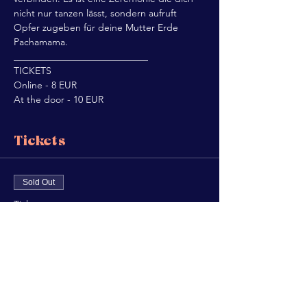
nicht nur tanzen lässt, sondern aufruft 
Opfer zugeben für deine Mutter Erde 
Pachamama.
____________________________
TICKETS 
Online - 8 EUR 
At the door - 10 EUR
Tickets
Sold Out
Ticket type
Pachamama
Price
€8.00