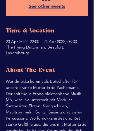
See other events
Time & Location
23 Apr 2022, 22:00 – 24 Apr 2022, 03:00
The Flying Dutchman, Beaufort,
Luxembourg
About The Event
Worldmukka kommt als Botschafter für 
unsere kranke Mutter Erde Pachamama. 
Der spirituelle Ethno elektronische Musik 
Mix, wird live untermalt mit Modular-
Synthesizer, Flöten, Klangschalen, 
Maultrommeln, Gong, Gesang und vielen 
Percussions. Worldmukka erdet und löst 
starke Gefühle aus, die uns mit Mutter Erde 
verbinden. Es ist eine Zeremonie die dich 