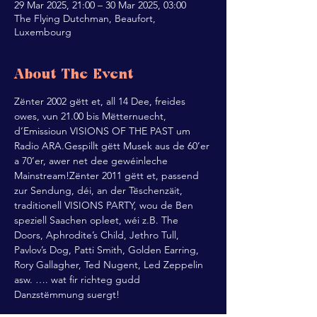
29 Mar 2025, 21:00 – 30 Mar 2025, 03:00
The Flying Dutchman, Beaufort,
Luxembourg
About The Event
Zënter 2002 gëtt et, all 14 Dee, freides 
owes, vun 21.00 bis Mëtternuecht, 
d’Emissioun VISIONS OF THE PAST um 
Radio ARA.Gespillt gëtt Musek aus de 60’er 
a 70’er, awer net dee gewéinleche 
Mainstream!Zënter 2011 gëtt et, passend 
zur Sendung, déi, an der Tëschenzäit, 
traditionell VISIONS PARTY, wou de Ben 
speziell Saachen opleet, wéi z.B. The 
Doors, Aphrodite’s Child, Jethro Tull, 
Pavlov’s Dog, Patti Smith, Golden Earring, 
Rory Gallagher, Ted Nugent, Led Zeppelin 
asw. …. wat fir richteg gudd 
Danzstëmmung suergt!